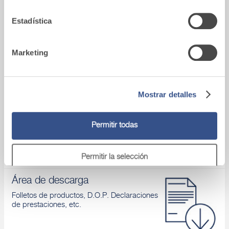
Vídeo
Estadística
Conoces nuestros productos y aprendes
cómo aplicarlos
Marketing
Asistencia tecnica
Mostrar detalles
Si tienes algún problema, ponte en contacto
con nuestros asesores.
Permitir todas
Permitir la selección
Área de descarga
Denegar
Folletos de productos, D.O.P. Declaraciones
de prestaciones, etc.