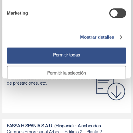
Marketing
Asistencia tecnica
Si tienes algún problema, ponte en contacto
con nuestros asesores.
Mostrar detalles
Permitir todas
Área de descarga
Permitir la selección
Folletos de productos, D.O.P. Declaraciones
de prestaciones, etc.
Denegar
FASSA HISPANIA S.A.U. (Hispania) - Alcobendas
Campus Empresarial Arbea - Edificio 2 - Planta 2