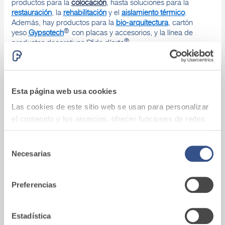
productos para la
colocación
, hasta soluciones para la
restauración
, la
rehabilitación
y el
aislamiento térmico
.
Además, hay productos para la
bio-arquitectura
, cartón
®
yeso
Gypsotech
con placas y accesorios, y la línea de
®
productos decorativos Sfide d'arte
.
Fassacouche
Esta página web usa cookies
Mortero de cal para fachadas.
Las cookies de este sitio web se usan para personalizar
Descubre colores y acabados disponibles.
el contenido y los anuncios, ofrecer funciones de redes
sociales y analizar el tráfico. Además, compartimos
información sobre el uso que haga del sitio web con
Selección
Necesarias
nuestros partners de redes sociales, publicidad y análisis
de
web, quienes pueden combinarla con otra información
consentimiento
Vídeo
que les haya proporcionado o que hayan recopilado a
Preferencias
Conoces nuestros productos y aprendes
partir del uso que haya hecho de sus servicios.
cómo aplicarlos
Estadística