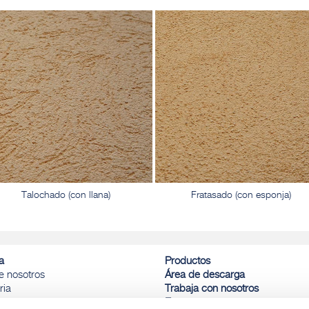
Talochado (con llana)
Fratasado (con esponja)
a
Productos
e nosotros
Área de descarga
ria
Trabaja con nosotros
inas del Grupo Fassa
Eventos