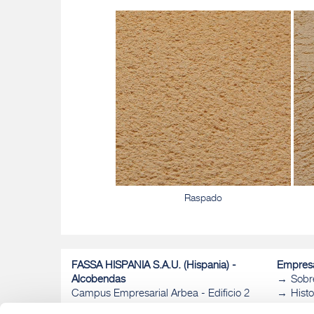
Raspado
FASSA HISPANIA S.A.U. (Hispania) -
Empres
Alcobendas
Sobr
Campus Empresarial Arbea - Edificio 2
Histo
- Planta 2
Ofic