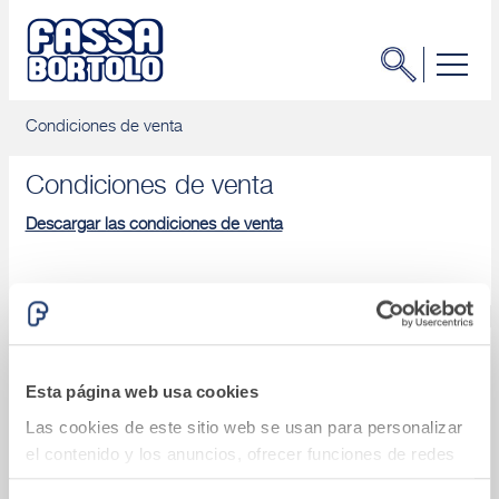
Condiciones de venta
Condiciones de venta
Descargar las condiciones de venta
FASSA HISPANIA S.A.U. (Hispania) - Alcobendas
Campus Empresarial Arbea - Edificio 2 - Planta 2
Esta página web usa cookies
28108 Alcobendas - Madrid
Las cookies de este sitio web se usan para personalizar
Tel +34 900.973.510
el contenido y los anuncios, ofrecer funciones de redes
sociales y analizar el tráfico. Además, compartimos