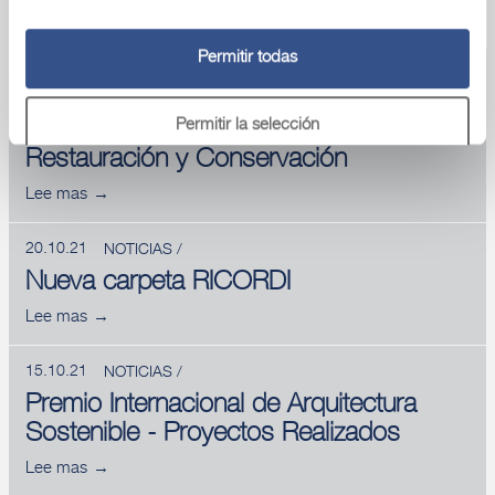
Permitir todas
20.11.23
NOTICIAS /
9º Premio Internacional Domus de
Permitir la selección
Restauración y Conservación
Denegar
Lee mas
20.10.21
NOTICIAS /
Nueva carpeta RICORDI
Lee mas
15.10.21
NOTICIAS /
Premio Internacional de Arquitectura
Sostenible - Proyectos Realizados
Lee mas