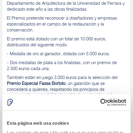
Departamento de Arquitectura de la Universidad de Ferrara y
dedicado este año a las obras finalizadas.
El Premio pretende reconocer a diseñadores y empresas
especializados en el campo de la restauración y la
conservación.
El premio está dotado con un total de 10.000 euros,
distribuidos del siguiente modo
- Medalla de oro al ganador, dotada con 5.000 euros;
- Dos medallas de plata a los finalistas, con un premio de
2.500 euros cada una.
También están en juego 3.000 euros para la selección del
Premio Especial Fassa Bortolo
, un galardón que se
concederá a quienes, respetando los principios de
conservación, sostenibilidad y calidad arquitectónica, hayan
sido capaces de utilizar las soluciones pertenecientes al
Sistema Integrado Fassa Bortolo.
Abierta inscripción antes del
06.12.2023
Envío de material antes del
20.12.2023
Esta página web usa cookies
Las cookies de este sitio web se usan para personalizar