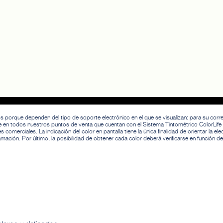
os porque dependen del tipo de soporte electrónico en el que se visualizan: para su corr
nible en todos nuestros puntos de venta que cuentan con el Sistema Tintométrico ColorLif
erciales. La indicación del color en pantalla tiene la única finalidad de orientar la ele
ación. Por último, la posibilidad de obtener cada color deberá verificarse en función de