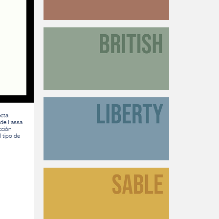
ecta
e de Fassa
cción
l tipo de