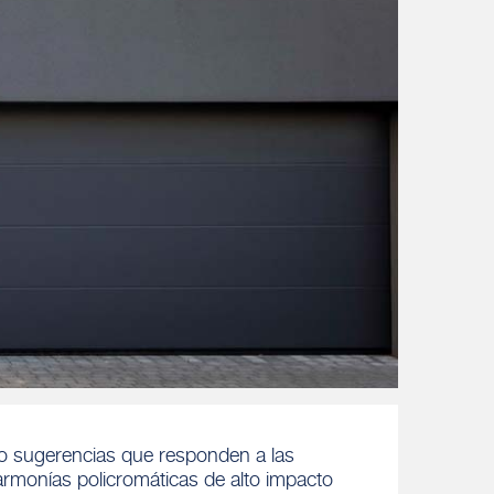
do sugerencias que responden a las
monías policromáticas de alto impacto