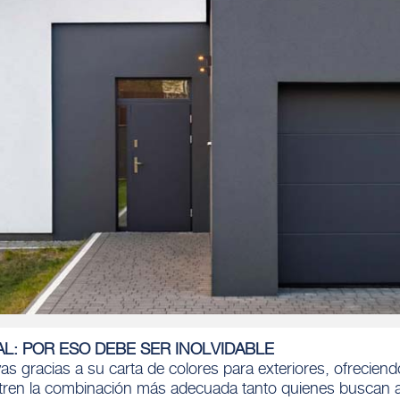
L: POR ESO DEBE SER INOLVIDABLE
s gracias a su carta de colores para exteriores, ofrecien
ren la combinación más adecuada tanto quienes buscan ar