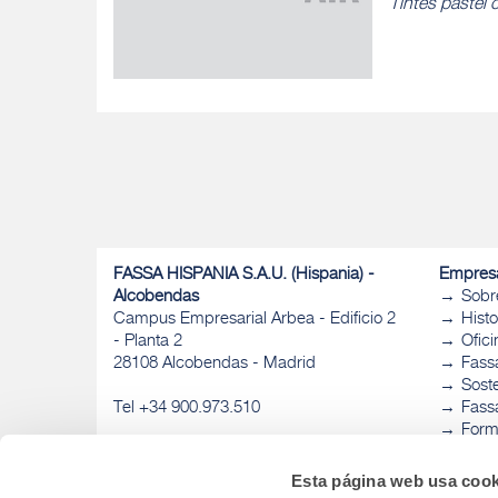
Tintes pastel 
FASSA HISPANIA S.A.U. (Hispania) -
Empres
Alcobendas
Sobr
Campus Empresarial Arbea - Edificio 2
Histo
- Planta 2
Ofic
28108 Alcobendas - Madrid
Fass
Sost
Tel +34 900.973.510
Fassa
Form
Fass
Esta página web usa cook