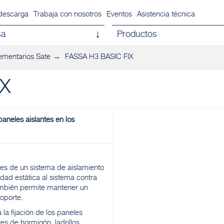
descarga
Trabaja con nosotros
Eventos
Asistencia técnica
sa
Productos
mentarios Sate
FASSA H3 BASIC FIX
IX
paneles aislantes en los
ntes de un sistema de aislamiento
idad estática al sistema contra
también permite mantener un
soporte.
la fijación de los paneles
es de hormigón, ladrillos