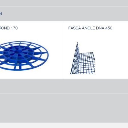
a
ROND 170
FASSA ANGLE DNA 450
ROND 170
FASSA ANGLE DNA 450
 distanciadora de plástico especial
Elemento esquinero preformado de
espesores para sistema de
de vidrio resistente a los álcalis. C
nto térmico avanzado. Color: azul
Descubrir
r