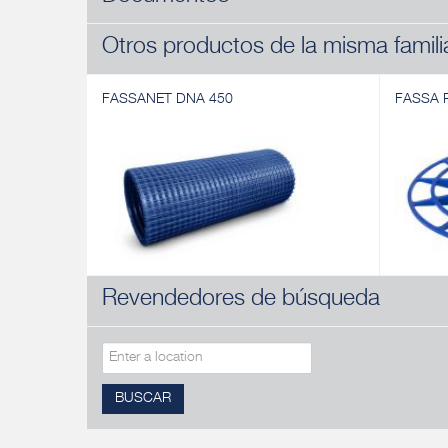
Otros productos de la misma famili
FASSANET DNA 450
FASSA 
Revendedores de búsqueda
FASSANET DNA 450
FASSA 
Malla de refuerzo bidireccional equilibrada
Arandela
de fibra de vidrio resistente a los álcalis
de tres 
para sistema de aislamiento térmico
aislamie
avanzado.
Descubri
Descubrir
BUSCAR