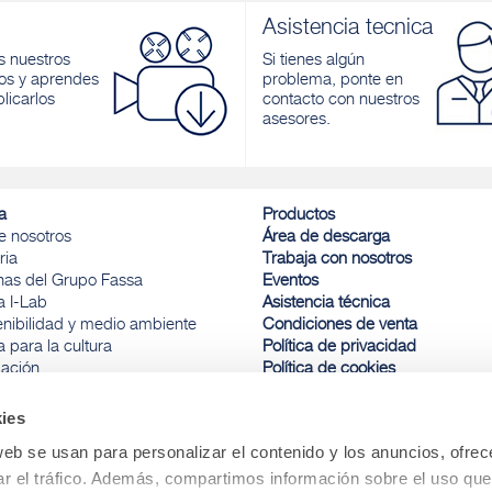
Asistencia tecnica
 nuestros
Si tienes algún
os y aprendes
problema, ponte en
licarlos
contacto con nuestros
asesores.
a
Productos
e nosotros
Área de descarga
ria
Trabaja con nosotros
inas del Grupo Fassa
Eventos
a I-Lab
Asistencia técnica
enibilidad y medio ambiente
Condiciones de venta
 para la cultura
Política de privacidad
ación
Política de cookies
a y deporte
Comunicación de infracciones
ies
web se usan para personalizar el contenido y los anuncios, ofrec
Gestión de pedidos
ar el tráfico. Además, compartimos información sobre el uso que
+ 34 900 973 510