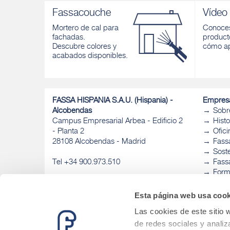
Fassacouche
Vídeo
Mortero de cal para
Conoces
fachadas.
product
Descubre colores y
cómo ap
acabados disponibles.
FASSA HISPANIA S.A.U. (Hispania) -
Empres
Alcobendas
Sobr
Campus Empresarial Arbea - Edificio 2
Histo
- Planta 2
Ofic
28108 Alcobendas - Madrid
Fass
Sost
Tel +34 900.973.510
Fassa
Form
Fass
Esta página web usa cook
Las cookies de este sitio 
de redes sociales y analiz