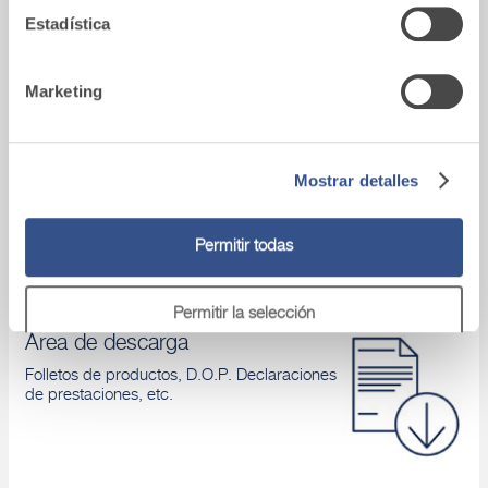
Conoces nuestros productos y aprendes
Estadística
cómo aplicarlos
Marketing
Asistencia tecnica
Mostrar detalles
Si tienes algún problema, ponte en contacto
con nuestros asesores.
Permitir todas
Permitir la selección
Área de descarga
Folletos de productos, D.O.P. Declaraciones
Denegar
de prestaciones, etc.