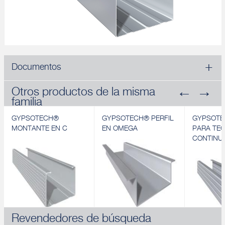
Documentos
Otros productos de la misma
familia
GYPSOTECH®
GYPSOTECH® PERFIL
GYPSOTE
MONTANTE EN C
EN OMEGA
PARA TE
CONTINU
Revendedores de búsqueda
GYPSOTECH®
GYPSOTECH® PERFIL
GYPSOTE