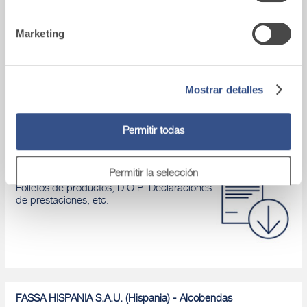
Marketing
Asistencia tecnica
Si tienes algún problema, ponte en contacto
con nuestros asesores.
Mostrar detalles
Permitir todas
Área de descarga
Permitir la selección
Folletos de productos, D.O.P. Declaraciones
de prestaciones, etc.
Denegar
FASSA HISPANIA S.A.U. (Hispania) - Alcobendas