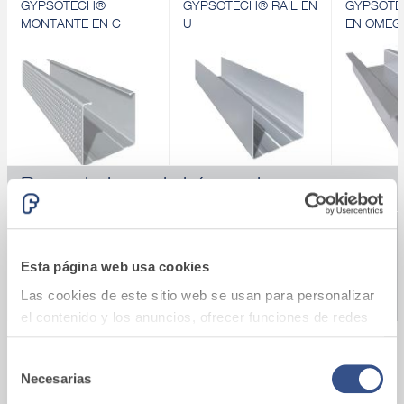
GYPSOTECH®
GYPSOTECH® RAIL EN
GYPSOTE
MONTANTE EN C
U
EN OMEG
Revendedores de búsqueda
GYPSOTECH®
GYPSOTECH® RAIL EN
GYPSOTE
MONTANTE EN C
U
EN OMEG
GYPSOTECH®
GYPSOTECH® RAIL EN
GYPSOTE
MONTANTE EN C
U
EN OMEG
Descubrir
Descubrir
Descubrir
Esta página web usa cookies
BUSCAR
Las cookies de este sitio web se usan para personalizar
el contenido y los anuncios, ofrecer funciones de redes
sociales y analizar el tráfico. Además, compartimos
información sobre el uso que haga del sitio web con
Selección
Fassacouche
Necesarias
nuestros partners de redes sociales, publicidad y análisis
de
Mortero de cal para fachadas.
web, quienes pueden combinarla con otra información
consentimiento