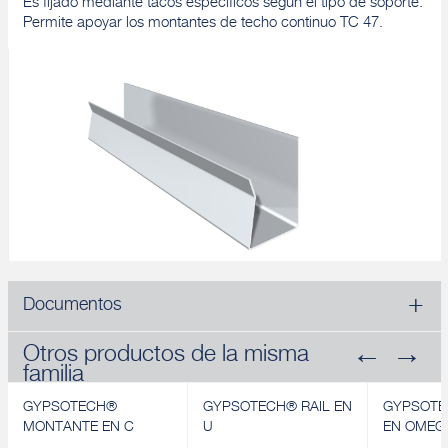
Es fijado mediante tacos específicos según el tipo de soporte.
Permite apoyar los montantes de techo continuo TC 47.
Documentos
Otros productos de la misma
familia
GYPSOTECH®
GYPSOTECH® RAIL EN
GYPSOTE
MONTANTE EN C
U
EN OMEG