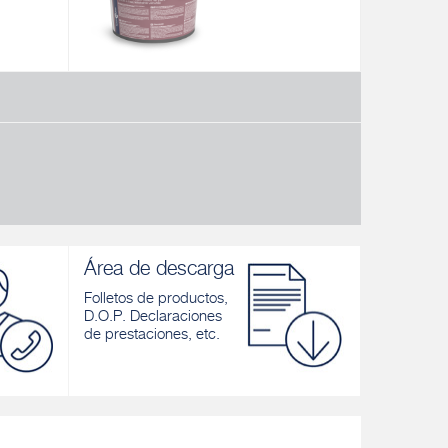
LV 207 VELVET
GYPSOPAI
o fino
Pintura al agua superlavable velutada
Pintura al 
cartón-yeso
Descubrir
Descubrir
Área de descarga
Folletos de productos,
D.O.P. Declaraciones
de prestaciones, etc.