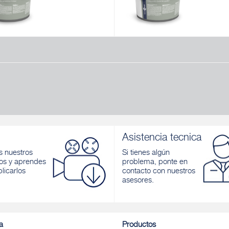
TO 013
F 263A
ión pigmentada para interiores
Fondo de relleno con efecto revoc
para exteriores e interiores
r
Descubrir
Asistencia tecnica
 nuestros
Si tienes algún
os y aprendes
problema, ponte en
licarlos
contacto con nuestros
asesores.
a
Productos