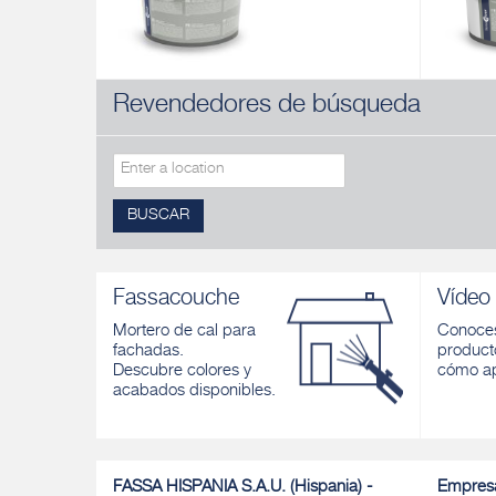
Revendedores de búsqueda
FA 249
PIGMEN
Fijador para sistemas acrílicos
Imprimac
Descubrir
Descubri
BUSCAR
Fassacouche
Vídeo
Mortero de cal para
Conoces
fachadas.
product
Descubre colores y
cómo ap
acabados disponibles.
FASSA HISPANIA S.A.U. (Hispania) -
Empres