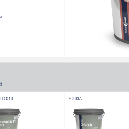
RS
a
TO 013
F 263A