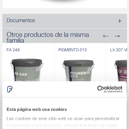
Documentos
Otros productos de la misma
familia
FA 249
PIGMENTO 013
LV 207 V
Revendedores de búsqueda
FA 249
PIGMENTO 013
LV 207 V
Esta página web usa cookies
Fijador para sistemas
Imprimación
Pintura al
acrílicos
pigmentada para
superlavab
Las cookies de este sitio web se usan para personalizar
interiores
Descubrir
Descubrir
el contenido y los anuncios, ofrecer funciones de redes
Descubrir