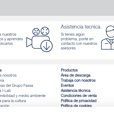
Asistencia tecnica
 nuestros
Si tienes algún
os y aprendes
problema, ponte en
licarlos
contacto con nuestros
asesores.
a
Productos
e nosotros
Área de descarga
ria
Trabaja con nosotros
inas del Grupo Fassa
Eventos
a I-Lab
Asistencia técnica
enibilidad y medio ambiente
Condiciones de venta
 para la cultura
Política de privacidad
ación
Política de cookies
a y deporte
Comunicación de infracciones