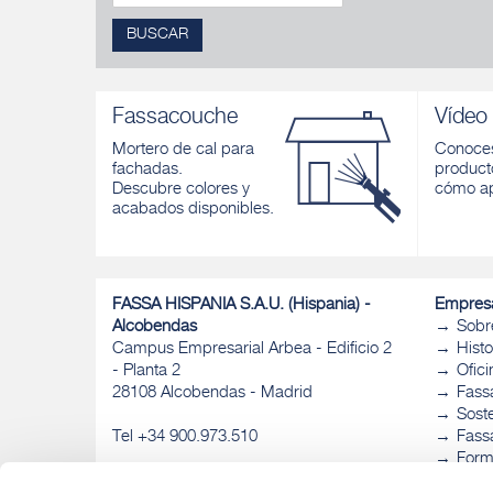
BUSCAR
Fassacouche
Vídeo
Mortero de cal para
Conoces
fachadas.
product
Descubre colores y
cómo ap
acabados disponibles.
FASSA HISPANIA S.A.U. (Hispania) -
Empres
Alcobendas
Sobr
Campus Empresarial Arbea - Edificio 2
Histo
- Planta 2
Ofic
28108 Alcobendas - Madrid
Fass
Sost
Tel +34 900.973.510
Fassa
Form
Fass