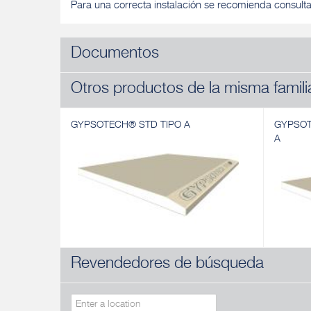
Para una correcta instalación se recomienda consult
Documentos
Otros productos de la misma famili
GYPSOTECH® STD TIPO A
GYPSOT
A
Revendedores de búsqueda
GYPSOTECH® STD TIPO A
GYPSOT
Placa de yeso laminado
A
Placa de
Descubrir
Descubri