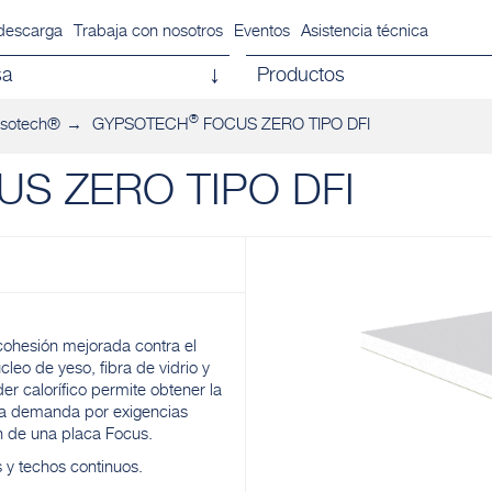
descarga
Trabaja con nosotros
Eventos
Asistencia técnica
sa
Productos
®
psotech®
GYPSOTECH
FOCUS ZERO TIPO DFI
S ZERO TIPO DFI
cohesión mejorada contra el
cleo de yeso, fibra de vidrio y
er calorífico permite obtener la
cha demanda por exigencias
n de una placa Focus.
s y techos continuos.