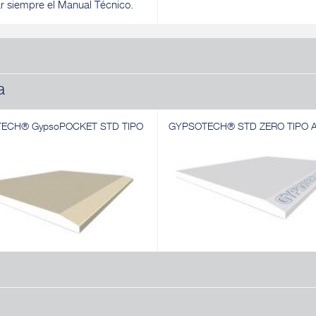
ar siempre el Manual Técnico.
a
ECH® GypsoPOCKET STD TIPO
GYPSOTECH® STD ZERO TIPO 
ECH® GypsoPOCKET STD TIPO
GYPSOTECH® STD ZERO TIPO 
Placa de yeso laminado
 yeso laminado
Descubrir
r