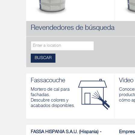
Revendedores de búsqueda
FX 526
FOND-E
Fondo de anclaje pigmentado universal
Imprimac
siloxáni
Descubrir
Descubri
BUSCAR
Fassacouche
Vídeo
Mortero de cal para
Conoces
fachadas.
product
Descubre colores y
cómo ap
acabados disponibles.
FASSA HISPANIA S.A.U. (Hispania) -
Empres