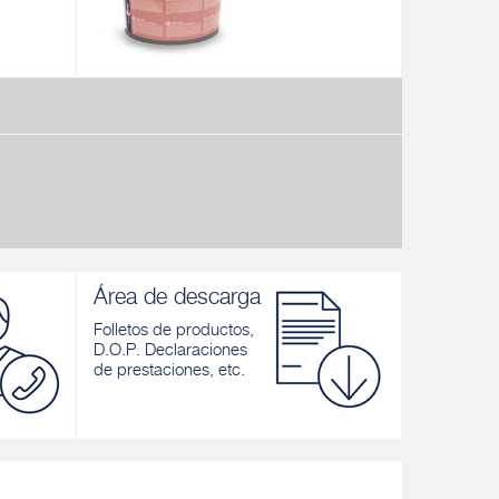
PX 505
RX 561
otección
Acabado de relleno acrílico-siloxánico
Revestimient
compacto
Descubrir
Descubrir
Área de descarga
Folletos de productos,
D.O.P. Declaraciones
de prestaciones, etc.