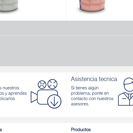
LAST 223
FASSADVANCE PROTECTION
ión elastomérica acrílica-
Acabado para fachadas de alta pr
ca
Descubrir
r
Asistencia tecnica
 nuestros
Si tienes algún
os y aprendes
problema, ponte en
licarlos
contacto con nuestros
asesores.
a
Productos