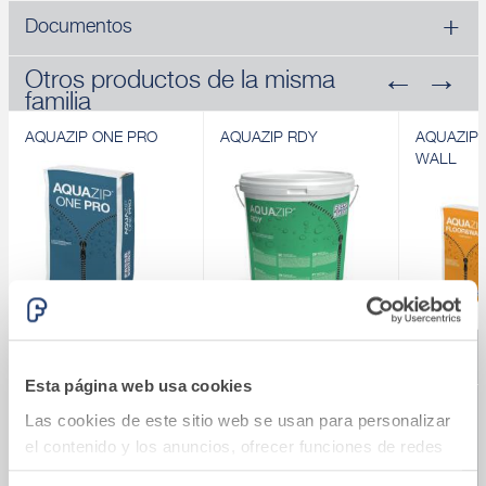
Documentos
Otros productos de la misma
familia
AQUAZIP ONE PRO
AQUAZIP RDY
AQUAZIP 
WALL
Revendedores de búsqueda
AQUAZIP ONE PRO
AQUAZIP RDY
AQUAZIP 
Membrana
Membrana
WALL
Esta página web usa cookies
impermeabilizante
impermeabilizante
Membrana 
elástica
elástica en pasta lista al
cementos
Las cookies de este sitio web se usan para personalizar
monocomponente de
uso para interiores
bicompone
polímero - cemento
impermeabi
el contenido y los anuncios, ofrecer funciones de redes
Descubrir
obras de 
Descubrir
sociales y analizar el tráfico. Además, compartimos
BUSCAR
mamposter