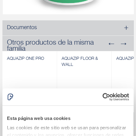
Documentos
Otros productos de la misma
familia
AQUAZIP ONE PRO
AQUAZIP FLOOR &
AQUAZIP 
WALL
Esta página web usa cookies
Revendedores de búsqueda
AQUAZIP ONE PRO
AQUAZIP FLOOR &
AQUAZIP 
Membrana
WALL
Mortero c
Las cookies de este sitio web se usan para personalizar
impermeabilizante
Membrana elástica
monocomp
elástica
cementosa
osmótico p
el contenido y los anuncios, ofrecer funciones de redes