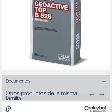
Documentos
Otros productos de la misma
familia
GEOACTIVE R4 10
GEOACTIVE R4 40
GEOACTIV