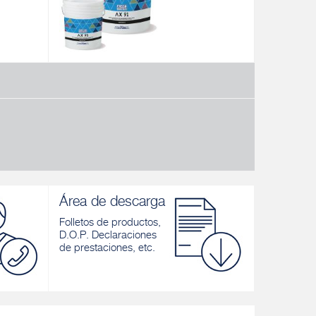
AX 91
ADYWOOD
aguado
Adhesivo bicomponente epoxi-
Adhesivo m
anco y
poliuretano, blanco y gris, de muy alta
madera
ntos
flexibilidad, para interiores y exteriores
Descubrir
Descubrir
Área de descarga
Folletos de productos,
D.O.P. Declaraciones
de prestaciones, etc.