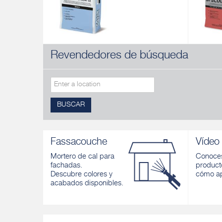
Revendedores de búsqueda
FASSACOL EASYLIGHT S2
SPECIA
Adhesivo cementoso aligerado
Adhesiv
monocomponente de muy alta elasticidad,
rápido, 
blanco y gris, para pavimentos y
pavimento
revestimientos exteriores e interiores
Descubri
Descubrir
BUSCAR
Fassacouche
Vídeo
Mortero de cal para
Conoces
fachadas.
product
Descubre colores y
cómo ap
acabados disponibles.