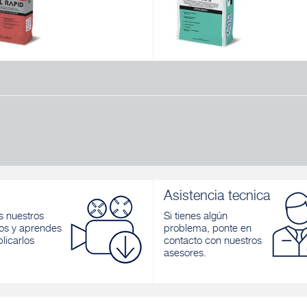
L RAPID
RAPID MAXI S1
o monocomponente de fraguado
Adhesivo monocomponente de fr
autohumectante, gris para
rápido, buena elasticidad, extra bl
s exteriores e interiores
gris, para pavimentos y revestimie
exteriores e interiores
r
Descubrir
Asistencia tecnica
 nuestros
Si tienes algún
os y aprendes
problema, ponte en
licarlos
contacto con nuestros
asesores.