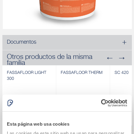
Documentos
Otros productos de la misma
familia
FASSAFLOOR LIGHT
FASSAFLOOR THERM
SC 420
300
Esta página web usa cookies
Revendedores de búsqueda
FASSAFLOOR LIGHT
FASSAFLOOR THERM
SC 420
Las cookies de este sitio web se usan para personalizar