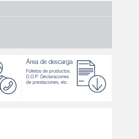
FASSA ANCHOR V
PISTOLA 
 de
Anclaje químico a base de resina viniléster
Pistola par
l y para
sin estireno para cargas estructurales
ANCHOR V
rzo
Descubrir
Descubrir
Área de descarga
Folletos de productos,
D.O.P. Declaraciones
de prestaciones, etc.