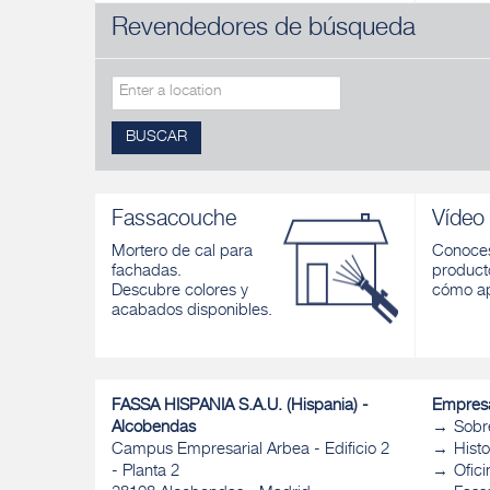
Revendedores de búsqueda
FASSA EPOXY 100
FASSA 
Resina epoxi bicomponente fluida para
Resina e
imprimación e inyecciones
de unión
fresco y 
Descubrir
Descubri
BUSCAR
Fassacouche
Vídeo
Mortero de cal para
Conoces
fachadas.
product
Descubre colores y
cómo ap
acabados disponibles.
FASSA HISPANIA S.A.U. (Hispania) -
Empres
Alcobendas
Sobr
Campus Empresarial Arbea - Edificio 2
Histo
- Planta 2
Ofic