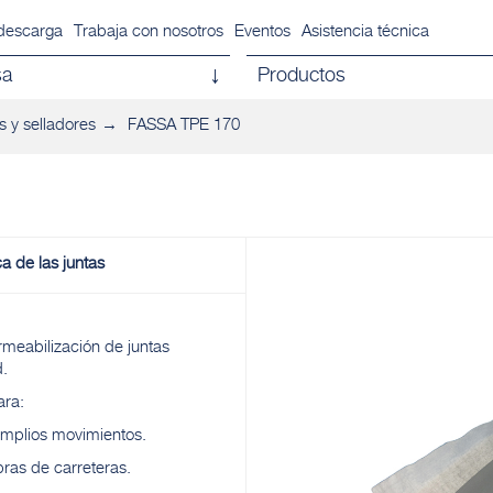
descarga
Trabaja con nosotros
Eventos
Asistencia técnica
sa
Productos
s y selladores
FASSA TPE 170
a de las juntas
rmeabilización de juntas
.
ara:
 amplios movimientos.
bras de carreteras.