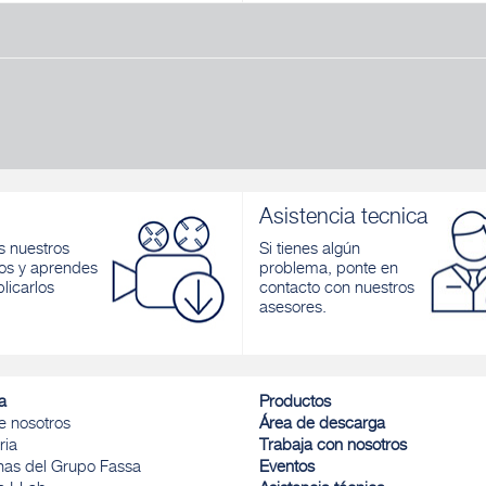
EPOXY 300
FASSA EPOXY 400
poxi bicomponente para puentes
Pasta epoxi para la regularización
 de hormigón entre hormigon
superficies, el encolado estructura
antiguo y sellado de fisuras
la realización de sistemas de refue
FASSAPLATE CARBON SYSTEM
r
Descubrir
Asistencia tecnica
 nuestros
Si tienes algún
os y aprendes
problema, ponte en
licarlos
contacto con nuestros
asesores.
a
Productos
e nosotros
Área de descarga
ria
Trabaja con nosotros
inas del Grupo Fassa
Eventos