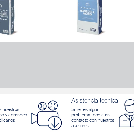
DNA HP
BASECOLL MONO
o hidráulico mineral de altas
Regularizador impermeabilizante y
ones mecánicas para sistema de
adhesivo para paneles de EPS par
nto térmico avanzado, para la
zócalos
ón de revestimientos rígidos
Descubrir
s en fachadas. Color: gris
r
Asistencia tecnica
 nuestros
Si tienes algún
os y aprendes
problema, ponte en
licarlos
contacto con nuestros
asesores.