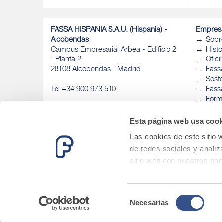
FASSA HISPANIA S.A.U. (Hispania) -
Empres
Alcobendas
Sobr
Campus Empresarial Arbea - Edificio 2
Histo
- Planta 2
Ofic
28108 Alcobendas - Madrid
Fass
Sost
Tel +34 900.973.510
Fassa
Form
Fass
Esta página web usa cook
Las cookies de este sitio 
de redes sociales y analiz
sitio web con nuestros par
combinarla con otra inform
que haya hecho de sus ser
Selección
Necesarias
de
consentimiento