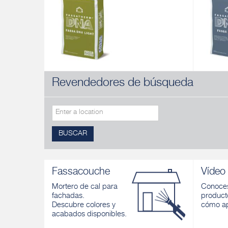
Revendedores de búsqueda
FASSA DNA LIGHT
FASSA 
Enfoscado hidráulico aligerado para
Enfoscad
sistema de aislamiento térmico avanzado
prestaci
adecuado para una amplia gama de
aislamie
acabados. Color: gris .
colocaci
modulare
Descubrir
BUSCAR
Descubri
Fassacouche
Vídeo
Mortero de cal para
Conoces
fachadas.
product
Descubre colores y
cómo ap
acabados disponibles.