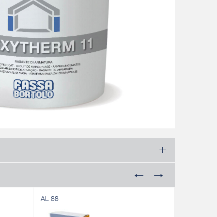
AL 88
A 50