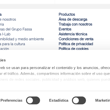
a
Productos
e nosotros
Área de descarga
ria
Trabaja con nosotros
inas del Grupo Fassa
Eventos
a I-Lab
Asistencia técnica
enibilidad y medio ambiente
Condiciones de venta
 para la cultura
Política de privacidad
ación
Política de cookies
a y deporte
Comunicación de infracciones
ies
web se usan para personalizar el contenido y los anuncios, ofrec
Gestión de pedidos
ar el tráfico. Además, compartimos información sobre el uso que
+ 34 900 973 510
tners de redes sociales, publicidad y análisis web, quienes pue
ación que les haya proporcionado o que hayan recopilado a parti
vicios.
Preferencias
Estadística
Marketi