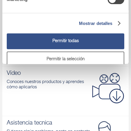
Descubrir
Descubrir
sulforesist
proyectable
reparación 
de estruct
hormigón,
Mostrar detalles
Fassacouche
mixtos, m
Mortero de cal para fachadas.
y rellenos
Descubre colores y acabados disponibles.
Descubrir
Permitir todas
Permitir la selección
Vídeo
Denegar
Conoces nuestros productos y aprendes
cómo aplicarlos
Asistencia tecnica