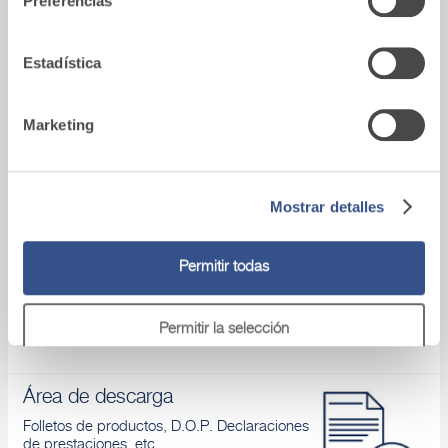
Preferencias
partir del uso que haya hecho de sus servicios.
Vídeo
Estadística
Conoces nuestros productos y aprendes
cómo aplicarlos
Marketing
Mostrar detalles
Asistencia tecnica
Si tienes algún problema, ponte en contacto
Permitir todas
con nuestros asesores.
Permitir la selección
Denegar
Área de descarga
Folletos de productos, D.O.P. Declaraciones
de prestaciones, etc.