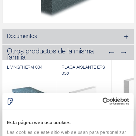
Documentos
Otros productos de la misma
familia
LIVINGTHERM 034
PLACA AISLANTE EPS
036
Esta página web usa cookies
Revendedores de búsqueda
LIVINGTHERM 034
PLACA AISLANTE EPS
Panel aisl
Las cookies de este sitio web se usan para personalizar
Panel para aislamiento
036
blanco pr