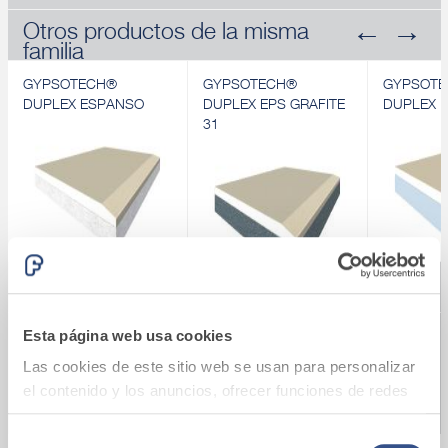
Otros productos de la misma
familia
GYPSOTECH®
GYPSOTECH®
GYPSOT
DUPLEX ESPANSO
DUPLEX EPS GRAFITE
DUPLEX 
31
Revendedores de búsqueda
GYPSOTECH®
GYPSOTECH®
GYPSOT
DUPLEX ESPANSO
DUPLEX EPS GRAFITE
DUPLEX 
Panel acoplado
31
Panel aco
Panel acoplado
Esta página web usa cookies
Descubrir
Descubrir
Descubrir
Las cookies de este sitio web se usan para personalizar
el contenido y los anuncios, ofrecer funciones de redes
BUSCAR
sociales y analizar el tráfico. Además, compartimos
información sobre el uso que haga del sitio web con
Selección