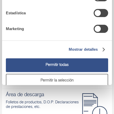
partir del uso que haya hecho de sus servicios.
Vídeo
Estadística
Conoces nuestros productos y aprendes
cómo aplicarlos
Marketing
Mostrar detalles
Asistencia tecnica
Si tienes algún problema, ponte en contacto
con nuestros asesores.
Permitir todas
Permitir la selección
Área de descarga
Denegar
Folletos de productos, D.O.P. Declaraciones
de prestaciones, etc.